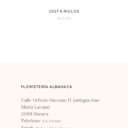
New
CESTA RIGLOS
€
40,00
FLORISTERÍA ALBAHACA
Calle Orfeón Oscense 17, (antigua Jose
María Lacasa)
22001 Huesca
Telefono:
974 231 468
Email: