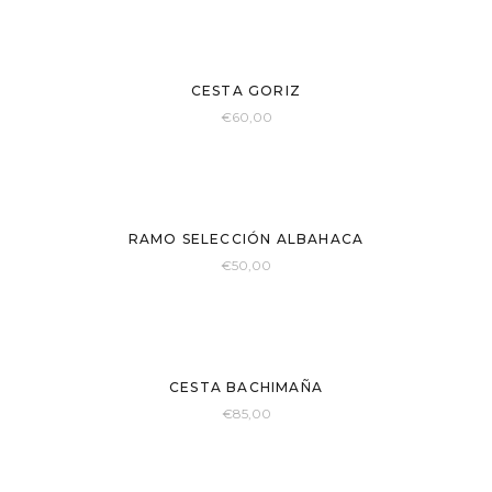
New
CESTA GORIZ
€
60,00
New
RAMO SELECCIÓN ALBAHACA
€
50,00
New
CESTA BACHIMAÑA
€
85,00