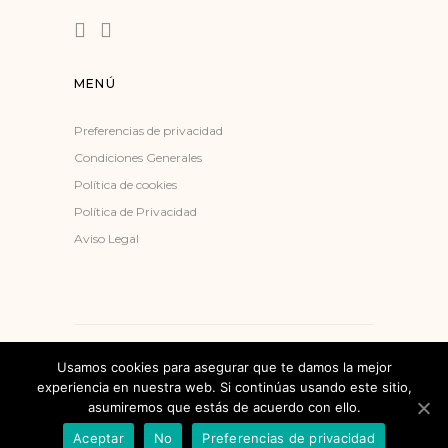
MENÚ
Preferencias de privacidad
Condiciones Generales
Política de cookies
Política de Privacidad
Aviso Legal
Diseño web
Tropycal Interactive
2020
Usamos cookies para asegurar que te damos la mejor
experiencia en nuestra web. Si continúas usando este sitio,
asumiremos que estás de acuerdo con ello.
INSTAGRAM
Aceptar
No
Preferencias de privacidad